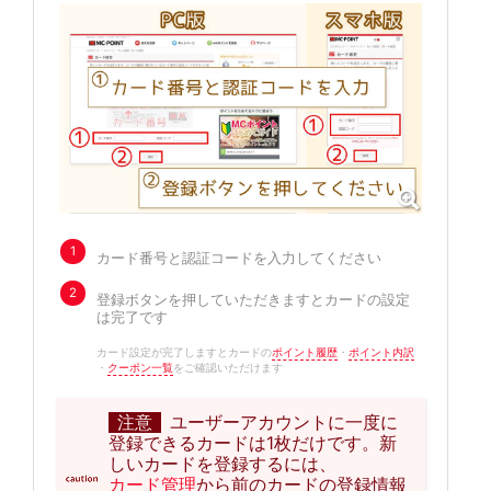
1
カード番号と認証コードを入力してください
2
登録ボタンを押していただきますとカードの設定
は完了です
カード設定が完了しますとカードの
ポイント履歴
・
ポイント内訳
・
クーポン一覧
をご確認いただけます
注意
ユーザーアカウントに一度に
登録できるカードは1枚だけです。新
しいカードを登録するには、
カード管理
から前のカードの登録情報