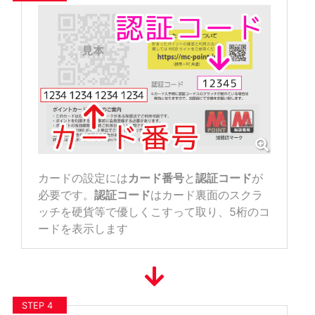
カードの設定には
カード番号
と
認証コード
が
必要です。
認証コード
はカード裏面のスクラ
ッチを硬貨等で優しくこすって取り、5桁のコ
ードを表示します
STEP 4